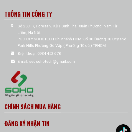
THÔNG TIN CÔNG TY
Số 25BT7, Foresa 9, KĐT Sinh Thái Xuân Phương, Nam Từ
Liêm, Hà Nội.
PGD CTY SOHOTECH Chi nhánh HCM: Số 30 Đường 10 Cityland
Park Hills Phường Gò Vấp ( Phường 10 cũ ) TPHCM
Điện thoại:
0934 452 678
Email:
seosohotech@gmail.com
CHÍNH SÁCH MUA HÀNG
ĐĂNG KÝ NHẬN TIN