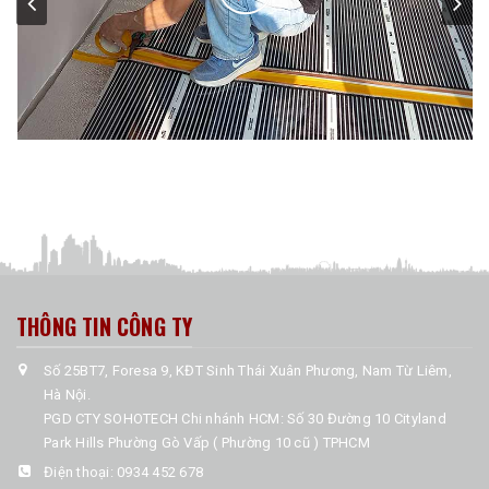
THÔNG TIN CÔNG TY
Số 25BT7, Foresa 9, KĐT Sinh Thái Xuân Phương, Nam Từ Liêm,
Hà Nội.
PGD CTY SOHOTECH Chi nhánh HCM: Số 30 Đường 10 Cityland
Park Hills Phường Gò Vấp ( Phường 10 cũ ) TPHCM
Điện thoại:
0934 452 678