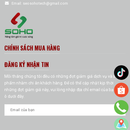
Email:
seosohotech@gmail.com
CHÍNH SÁCH MUA HÀNG
ĐĂNG KÝ NHẬN TIN
Mỗi tháng chúng tôi đều có những đợt giảm giá dịch vụ và sản
phẩm nhằm chi ân khách hàng. Để có thể cập nhật kịp thời
những đợt giảm giá này, vui lòng nhập địa chỉ email của bạn vào
ô dưới đây.