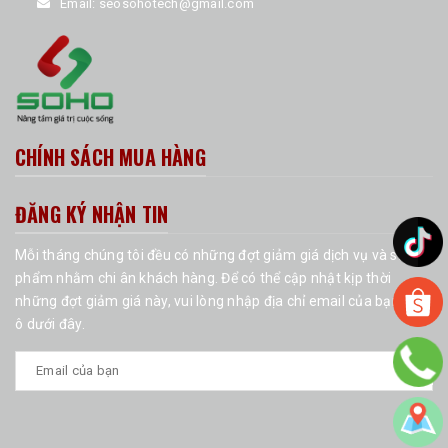
Email:
seosohotech@gmail.com
CHÍNH SÁCH MUA HÀNG
ĐĂNG KÝ NHẬN TIN
Mỗi tháng chúng tôi đều có những đợt giảm giá dịch vụ và sản
phẩm nhằm chi ân khách hàng. Để có thể cập nhật kịp thời
những đợt giảm giá này, vui lòng nhập địa chỉ email của bạn vào
ô dưới đây.