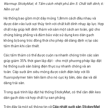
Warmup StickyMat; 4: Tấm cách nhiệt phủ ấm 5: Chất kết dính; 6:
Nền cơ sở
Hệ thống bao gồm một dây mỏng 1,8mm cách đều nhau và
được dán vào lưới sợi thủy tinh với chất kết dính nhạy áp lực. Hợp
chất này giúp kết dính thảm với sàn một cách an toàn, giữ cho
chúng bằng phẳng và đảm bảo việc sử dụng keo dán gạch
không bị bong tróc đồng thời cho phép dễ dàng định vị lại các
tấm thảm khi cần thiết.
Các tấm thảm có thể được cuộn ra nhanh chóng trên các sàn
giúp giảm 35% thời gian lắp đặt - cho một phương pháp lắp đặt
hệ thống sưởi sàn bằng điện thực sự nhanh chóng và an
toàn. Cáp sưởi ấm siêu mỏng được cách điện kép với lõi
fluoropolymer tiên tiến làm cho nó cực kỳ bền, dẻo dai và dễ
dàng trải sàn.
Trong quá trình lắp đặt hệ thống StickyMat, có thể cần đến keo
dán gạch dẻo và hợp chất tự san phẳng.
Trên đây là một số thông tin về
Cáp nhiệt sưởi sàn StickeyMat