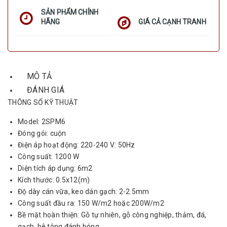
SẢN PHẨM CHÍNH
HÃNG
GIÁ CẢ CẠNH TRANH
MÔ TẢ
ĐÁNH GIÁ
THÔNG SỐ KỸ THUẬT
Model: 2SPM6
Đóng gói: cuộn
Điện áp hoạt động: 220-240 V: 50Hz
Công suất: 1200 W
Diện tích áp dụng: 6m2
Kích thước: 0.5x12(m)
Độ dày cán vữa, keo dán gạch: 2-2.5mm
Công suất đầu ra: 150 W/m2 hoặc 200W/m2
Bề mặt hoàn thiện: Gỗ tự nhiên, gỗ công nghiệp, thảm, đá,
gạch, bê tông đánh bóng