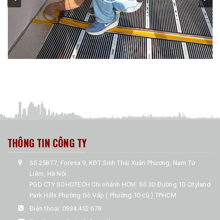
THÔNG TIN CÔNG TY
Số 25BT7, Foresa 9, KĐT Sinh Thái Xuân Phương, Nam Từ
Liêm, Hà Nội.
PGD CTY SOHOTECH Chi nhánh HCM: Số 30 Đường 10 Cityland
Park Hills Phường Gò Vấp ( Phường 10 cũ ) TPHCM
Điện thoại:
0934 452 678