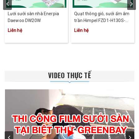
Lưới sưởi sàn nhà Enerpia
Quạt thông gió, sưởi ấm âm
Daewoo DW20W
trần Himpel FZD1-H130S-
MD
Liên hệ
Liên hệ
VIDEO THỰC TẾ