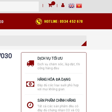
HOTLINE:
0934 452 678
EO
W030
DỊCH VỤ TỐI ƯU
Dịch vụ chăm sóc, lắp đặt, thi
công hàng đầu
HÀNG HÓA ĐA DẠNG
Đầy đủ các loại sưởi phù hợp
với mọi không gian
SẢN PHẨM CHÍNH HÃNG
Tất cả các sản phẩm đều có
đầy đủ chứng nhận CO và CQ