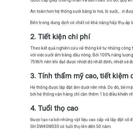
Quốc cấp giấy chứng nhận và đảm bảo. Do đó, quý kh
An toàn hơn hệ thống sưởi bằng lo hơi, lò sưởi,.. vì 
Bên trong dung dịch có chất có khả năng hấp thụ áp lự
2. Tiết kiện chi phí
Theo kết quả nghiên cứu và thông kê tư những công tr
với việc sưởi ấm bằng dầu nóng. Bởi 100% năng lượng
75W/h nên khi đạt được nhiệt độ nhất định, nhiệt sẽ
3. Tính thẩm mỹ cao, tiết kiệm 
Hệ thống được lắp đặt âm dưới nền nhà. Do đó, bề mặ
bởi hệ thống vận hàng chỉ cần thêm 1 bộ điều khiển nh
4. Tuổi thọ cao
Được tạo ra bởi những vật liệu cao cấp và lắp đặt cố
SH DW40W030 có tuổi thọ lên đến 50 năm.