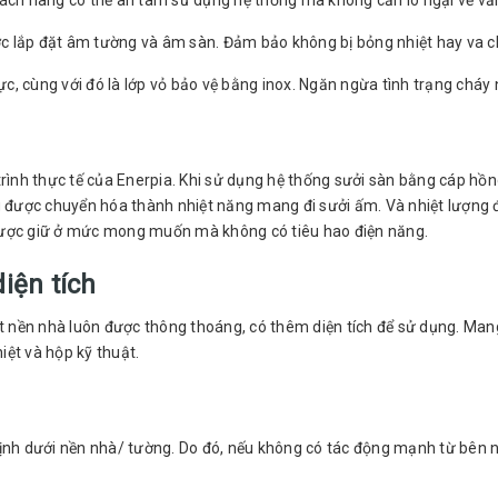
ách hàng có thể an tâm sử dụng hệ thống mà không cần lo ngại về v
được lắp đặt âm tường và âm sàn. Đảm bảo không bị bỏng nhiệt hay va 
c, cùng với đó là lớp vỏ bảo vệ bằng inox. Ngăn ngừa tình trạng cháy n
ình thực tế của Enerpia. Khi sử dụng hệ thống sưởi sàn bằng cáp hồng 
 được chuyển hóa thành nhiệt năng mang đi sưởi ấm. Và nhiệt lượng đ
 được giữ ở mức mong muốn mà không có tiêu hao điện năng.
diện tích
t nền nhà luôn được thông thoáng, có thêm diện tích để sử dụng. Man
iệt và hộp kỹ thuật.
 định dưới nền nhà/ tường. Do đó, nếu không có tác động mạnh từ bên 