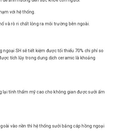
ấn đề ảnh hưởng đến sức khỏe con người.
chạm với hệ thống.
ổ và rò ri chất lỏng ra môi trường bên ngoài.
ngoại SH sẽ tiết kiệm được tối thiểu 70% chi phí so
ược tích lũy trong dung dịch ceramic là khoảng
g lại tính thẩm mỹ cao cho không gian được sưởi ấm
ngoài vào nền thì hệ thống sưởi bằng cáp hồng ngoại