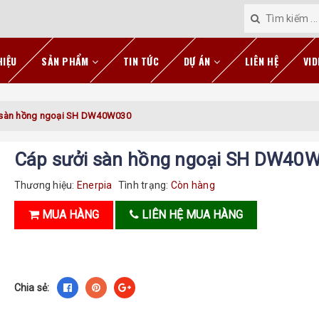
HIỆU
SẢN PHẨM
TIN TỨC
DỰ ÁN
LIÊN HỆ
VID
 sàn hồng ngoại SH DW40W030
Cáp sưởi sàn hồng ngoại SH DW40
Thương hiệu:
Enerpia
Tình trạng:
Còn hàng
MUA HÀNG
LIÊN HỆ MUA HÀNG
Chia sẻ: