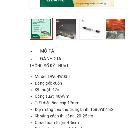
MÔ TẢ
ĐÁNH GIÁ
THÔNG SỐ KỸ THUẬT
Model: DW04W030
Đóng gói: cuộn
Kỹ thuật: 42m
Công suất: 40W/m
Tiết diện ống cáp 17mm
Điện năng tiêu thụ trung bình: 1680Wh/m2
Khoảng cách thi công: 20-25cm
Code hoàn thiện: 4-5cm