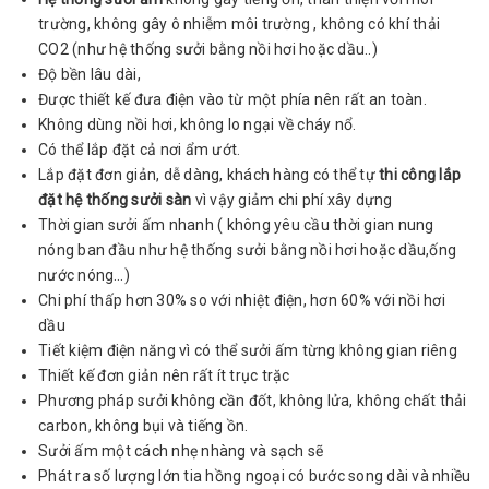
trường, không gây ô nhiễm môi trường , không có khí thải
CO2 (như hệ thống sưởi bằng nồi hơi hoặc dầu..)
Độ bền lâu dài,
Được thiết kế đưa điện vào từ một phía nên rất an toàn.
Không dùng nồi hơi, không lo ngại về cháy nổ.
Có thể lắp đặt cả nơi ẩm ướt.
Lắp đặt đơn giản, dễ dàng, khách hàng có thể tự
thi công lắp
đặt hệ thống sưởi sàn
vì vậy giảm chi phí xây dựng
Thời gian sưởi ấm nhanh ( không yêu cầu thời gian nung
nóng ban đầu như hệ thống sưởi bằng nồi hơi hoặc dầu,ống
nước nóng…)
Chi phí thấp hơn 30% so với nhiệt điện, hơn 60% với nồi hơi
dầu
Tiết kiệm điện năng vì có thể sưởi ấm từng không gian riêng
Thiết kế đơn giản nên rất ít trục trặc
Phương pháp sưởi không cần đốt, không lửa, không chất thải
carbon, không bụi và tiếng ồn.
Sưởi ấm một cách nhẹ nhàng và sạch sẽ
Phát ra số lượng lớn tia hồng ngoại có bước song dài và nhiều