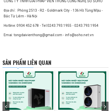
CÔNG TY TNHH GIẢI PHÁP VIỄN THÔNG CÔNG NGHỆ SỐ SOHO
Địa chỉ : Phòng 2513 - R2 - Goldmark City - 136 Hồ Tùng Mậu -
Bắc Từ Liêm - Hà Nội
Hotline: 0934 452 678 - Tel:0243.793.1955 - 0243.793.1954
Emai: tongdaivienthong@gmail.com - info@soho.net.vn
SẢN PHẨM LIÊN QUAN