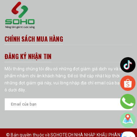
CHÍNH SÁCH MUA HÀNG
ĐĂNG KÝ NHẬN TIN
Mỗi tháng chúng tôi đều có những đợt giảm giá dịch vụ và sản
phẩm nhằm chi ân khách hàng. Để có thể cập nhật kịp thời
những đợt giảm giá này, vui lòng nhập địa chỉ email của bạn vào
ô dưới đây.
© Bản quyền thuộc về SOHOTECH NHÀ NHẬP KHẨU PHÂN PHỐI