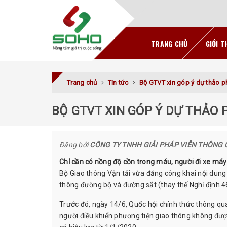
TRANG CHỦ
GIỚI T
Trang chủ
Tin tức
Bộ GTVT xin góp ý dự thảo ph
BỘ GTVT XIN GÓP Ý DỰ THẢO 
Đăng bởi
CÔNG TY TNHH GIẢI PHÁP VIỄN THÔNG 
Chỉ cần có nồng độ cồn trong máu, người đi xe máy 
Bộ Giao thông Vận tải vừa đăng công khai nội dung 
thông đường bộ và đường sắt (thay thế Nghị định 46
Trước đó, ngày 14/6, Quốc hội chính thức thông qua
người điều khiển phương tiện giao thông không được