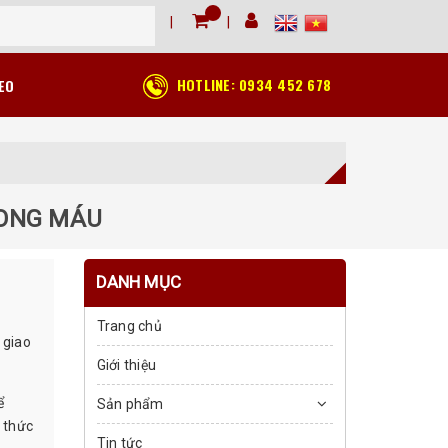
HOTLINE:
0934 452 678
EO
RONG MÁU
DANH MỤC
Trang chủ
 giao
Giới thiệu
ể
Sản phẩm
h thức
Tin tức