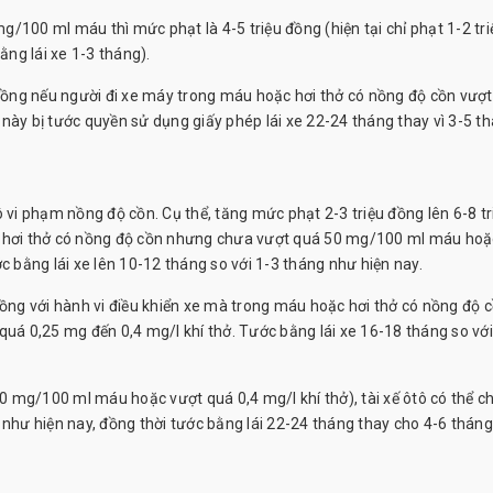
/100 ml máu thì mức phạt là 4-5 triệu đồng (hiện tại chỉ phạt 1-2 tri
ằng lái xe 1-3 tháng).
 đồng nếu người đi xe máy trong máu hoặc hơi thở có nồng độ cồn vượ
này bị tước quyền sử dụng giấy phép lái xe 22-24 tháng thay vì 3-5 t
 vi phạm nồng độ cồn. Cụ thể, tăng mức phạt 2-3 triệu đồng lên 6-8 tr
c hơi thở có nồng độ cồn nhưng chưa vượt quá 50 mg/100 ml máu hoặ
c bằng lái xe lên 10-12 tháng so với 1-3 tháng như hiện nay.
đồng với hành vi điều khiển xe mà trong máu hoặc hơi thở có nồng độ 
 0,25 mg đến 0,4 mg/l khí thở. Tước bằng lái xe 16-18 tháng so với
 mg/100 ml máu hoặc vượt quá 0,4 mg/l khí thở), tài xế ôtô có thể ch
 như hiện nay, đồng thời tước bằng lái 22-24 tháng thay cho 4-6 tháng