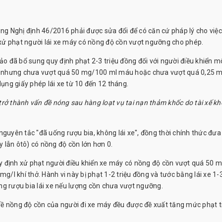
ằng Nghị định 46/2016 phải được sửa đổi để có căn cứ pháp lý cho việc
ỉ xử phạt người lái xe máy có nồng độ cồn vượt ngưỡng cho phép.
ảo đã bổ sung quy định phạt 2-3 triệu đồng đối với người điều khiển m
n nhưng chưa vượt quá 50 mg/100 ml máu hoặc chưa vượt quá 0,25 m
dụng giấy phép lái xe từ 10 đến 12 tháng.
trở thành vấn đề nóng sau hàng loạt vụ tai nạn thảm khốc do tài xế k
nguyên tắc "đã uống rượu bia, không lái xe", đồng thời chính thức đưa
 lẫn ôtô) có nồng độ cồn lớn hơn 0.
quy định xử phạt người điều khiển xe máy có nồng độ cồn vượt quá 50 
l khí thở. Hành vi này bị phạt 1-2 triệu đồng và tước bằng lái xe 1-
ng rượu bia lái xe nếu lượng cồn chưa vượt ngưỡng.
ề nồng độ cồn của người đi xe máy đều được đề xuất tăng mức phạt t