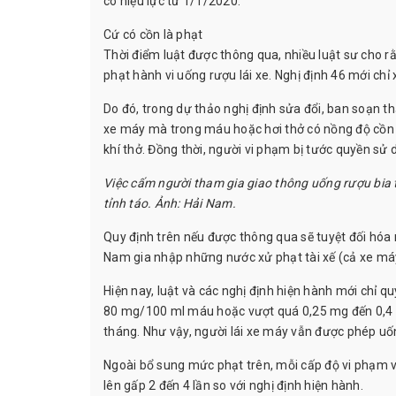
có hiệu lực từ 1/1/2020.
Cứ có cồn là phạt
Thời điểm luật được thông qua, nhiều luật sư cho r
phạt hành vi uống rượu lái xe. Nghị định 46 mới ch
Do đó, trong dự thảo nghị định sửa đổi, ban soạn th
xe máy mà trong máu hoặc hơi thở có nồng độ cồ
khí thở. Đồng thời, người vi phạm bị tước quyền sử 
Việc cấm người tham gia giao thông uống rượu bia 
tỉnh táo. Ảnh: Hải Nam.
Quy định trên nếu được thông qua sẽ tuyệt đối hóa 
Nam gia nhập những nước xử phạt tài xế (cả xe máy
Hiện nay, luật và các nghị định hiện hành mới chỉ 
80 mg/100 ml máu hoặc vượt quá 0,25 mg đến 0,4 mg/
tháng. Như vậy, người lái xe máy vẫn được phép uố
Ngoài bổ sung mức phạt trên, mỗi cấp độ vi phạm v
lên gấp 2 đến 4 lần so với nghị định hiện hành.