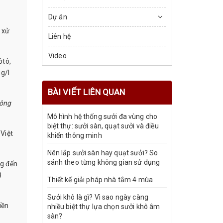
Dự án
 xử
Liên hệ
Video
ôtô,
g/l
BÀI VIẾT LIÊN QUAN
hông
Mô hình hệ thống sưởi đa vùng cho
biệt thự: sưởi sàn, quạt sưởi và điều
 Việt
khiển thông minh
Nên lắp sưởi sàn hay quạt sưởi? So
sánh theo từng không gian sử dụng
mg đến
3
Thiết kế giải pháp nhà tắm 4 mùa
Sưởi khô là gì? Vì sao ngày càng
iền
nhiều biệt thự lựa chọn sưởi khô âm
sàn?