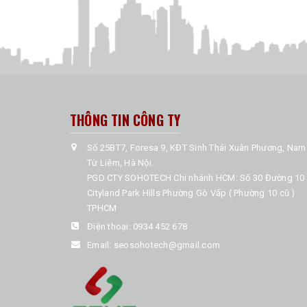
THÔNG TIN CÔNG TY
Số 25BT7, Foresa 9, KĐT Sinh Thái Xuân Phương, Nam
Từ Liêm, Hà Nội.
PGD CTY SOHOTECH Chi nhánh HCM: Số 30 Đường 10
Cityland Park Hills Phường Gò Vấp ( Phường 10 cũ )
TPHCM
Điện thoại:
0934 452 678
Email:
seosohotech@gmail.com