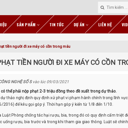
HIỆU
SẢN PHẨM
TIN TỨC
DỰ ÁN
LIÊN HỆ
VID
ạt tiền người đi xe máy có cồn trong máu
PHẠT TIỀN NGƯỜI ĐI XE MÁY CÓ CỒN T
CÔNG NGHỆ SỐ S
vào lúc 09/03/2021
có thể phải nộp phạt 2-3 triệu đồng theo đề xuất trong dự thảo.
dự thảo nghị định quy định xử phạt vi phạm hành chính trong lĩnh vực
/2016) để kêu gọi góp ý. Thời hạn góp ý kiến từ 1/8 đến 1/10.
 Luật Phòng chống tác hại rượu, bia, trong đó có quy định cấm triệt đ
 uống rượu, bia trước và trong khi tham gia giao thông. Luật sẽ chín