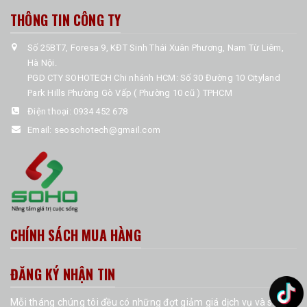
THÔNG TIN CÔNG TY
Số 25BT7, Foresa 9, KĐT Sinh Thái Xuân Phương, Nam Từ Liêm,
Hà Nội.
PGD CTY SOHOTECH Chi nhánh HCM: Số 30 Đường 10 Cityland
Park Hills Phường Gò Vấp ( Phường 10 cũ ) TPHCM
Điện thoại:
0934 452 678
Email:
seosohotech@gmail.com
CHÍNH SÁCH MUA HÀNG
ĐĂNG KÝ NHẬN TIN
Mỗi tháng chúng tôi đều có những đợt giảm giá dịch vụ và sản