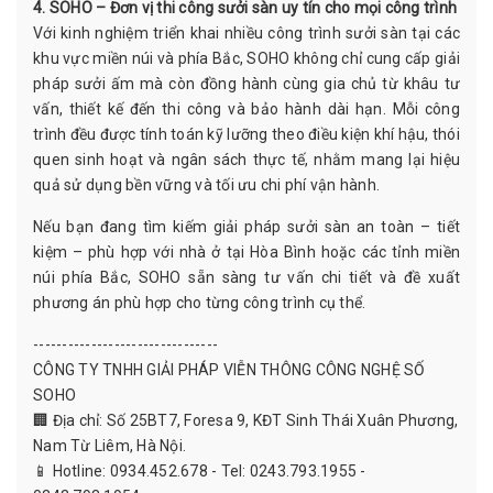
4. SOHO – Đơn vị thi công sưởi sàn uy tín cho mọi công trình
Với kinh nghiệm triển khai nhiều công trình sưởi sàn tại các
khu vực miền núi và phía Bắc, SOHO không chỉ cung cấp giải
pháp sưởi ấm mà còn đồng hành cùng gia chủ từ khâu tư
vấn, thiết kế đến thi công và bảo hành dài hạn. Mỗi công
trình đều được tính toán kỹ lưỡng theo điều kiện khí hậu, thói
quen sinh hoạt và ngân sách thực tế, nhằm mang lại hiệu
quả sử dụng bền vững và tối ưu chi phí vận hành.
Nếu bạn đang tìm kiếm giải pháp sưởi sàn an toàn – tiết
kiệm – phù hợp với nhà ở tại Hòa Bình hoặc các tỉnh miền
núi phía Bắc,
SOHO
sẵn sàng tư vấn chi tiết và đề xuất
phương án phù hợp cho từng công trình cụ thể.
--------------------------------
CÔNG TY TNHH GIẢI PHÁP VIỄN THÔNG CÔNG NGHỆ SỐ
SOHO
🏢 Địa chỉ: Số 25BT7, Foresa 9, KĐT Sinh Thái Xuân Phương,
Nam Từ Liêm, Hà Nội.
📱 Hotline: 0934.452.678 - Tel: 0243.793.1955 -