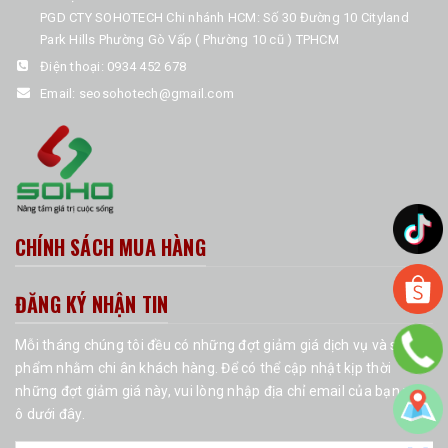
PGD CTY SOHOTECH Chi nhánh HCM: Số 30 Đường 10 Cityland
Park Hills Phường Gò Vấp ( Phường 10 cũ ) TPHCM
Điện thoại:
0934 452 678
Email:
seosohotech@gmail.com
CHÍNH SÁCH MUA HÀNG
ĐĂNG KÝ NHẬN TIN
Mỗi tháng chúng tôi đều có những đợt giảm giá dịch vụ và sản
phẩm nhằm chi ân khách hàng. Để có thể cập nhật kịp thời
những đợt giảm giá này, vui lòng nhập địa chỉ email của bạn vào
ô dưới đây.