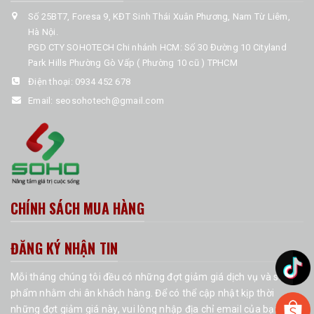
Số 25BT7, Foresa 9, KĐT Sinh Thái Xuân Phương, Nam Từ Liêm,
Hà Nội.
PGD CTY SOHOTECH Chi nhánh HCM: Số 30 Đường 10 Cityland
Park Hills Phường Gò Vấp ( Phường 10 cũ ) TPHCM
Điện thoại:
0934 452 678
Email:
seosohotech@gmail.com
CHÍNH SÁCH MUA HÀNG
ĐĂNG KÝ NHẬN TIN
Mỗi tháng chúng tôi đều có những đợt giảm giá dịch vụ và sản
phẩm nhằm chi ân khách hàng. Để có thể cập nhật kịp thời
những đợt giảm giá này, vui lòng nhập địa chỉ email của bạn vào