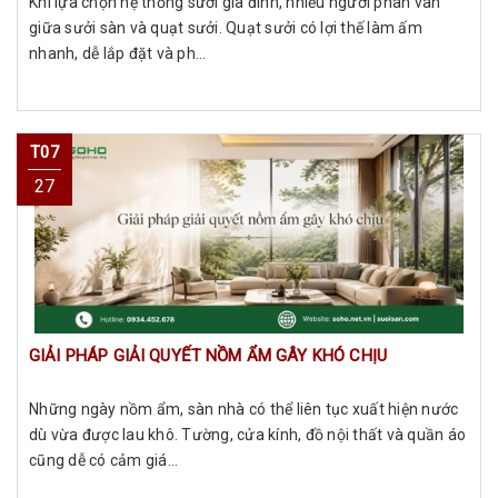
Khi lựa chọn hệ thống sưởi gia đình, nhiều người phân vân
giữa sưởi sàn và quạt sưởi. Quạt sưởi có lợi thế làm ấm
nhanh, dễ lắp đặt và ph...
T07
27
GIẢI PHÁP GIẢI QUYẾT NỒM ẨM GÂY KHÓ CHỊU
Những ngày nồm ẩm, sàn nhà có thể liên tục xuất hiện nước
dù vừa được lau khô. Tường, cửa kính, đồ nội thất và quần áo
cũng dễ có cảm giá...