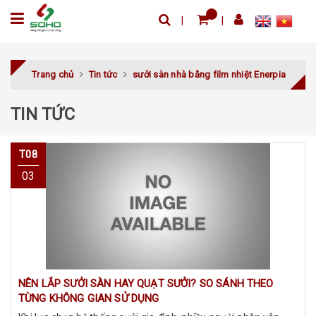
Trang chủ
Tin tức
sưởi sàn nhà bằng film nhiệt Enerpia
TIN TỨC
T08
03
NÊN LẮP SƯỞI SÀN HAY QUẠT SƯỞI? SO SÁNH THEO
TỪNG KHÔNG GIAN SỬ DỤNG