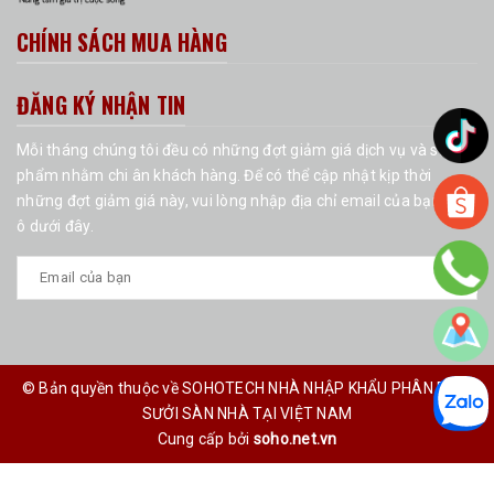
CHÍNH SÁCH MUA HÀNG
ĐĂNG KÝ NHẬN TIN
Mỗi tháng chúng tôi đều có những đợt giảm giá dịch vụ và sản
phẩm nhằm chi ân khách hàng. Để có thể cập nhật kịp thời
những đợt giảm giá này, vui lòng nhập địa chỉ email của bạn vào
ô dưới đây.
© Bản quyền thuộc về SOHOTECH NHÀ NHẬP KHẨU PHÂN PHỐI
SƯỞI SÀN NHÀ TẠI VIỆT NAM
Cung cấp bởi
soho.net.vn