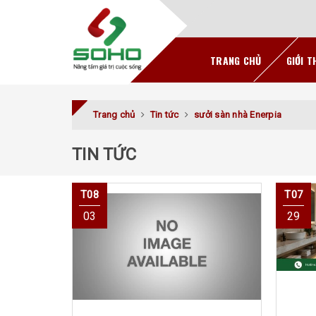
TRANG CHỦ
GIỚI T
Trang chủ
Tin tức
sưởi sàn nhà Enerpia
TIN TỨC
T08
T07
03
29