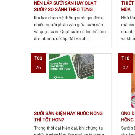
NÊN LẮP SƯỞI SÀN HAY QUẠT
THIẾT
SƯỞI? SO SÁNH THEO TỪNG
MÙA
KHÔNG GIAN SỬ DỤNG
Khi lựa chọn hệ thống sưởi gia đình,
Nhà tắ
nhiều người phân vân giữa sưởi sàn
mà còn 
và quạt sưởi. Quạt sưởi có lợi thế làm
quanh 
ấm nhanh, dễ lắp đặt và ph...
và khôn
T03
T10
26
07
SƯỞI SÀN ĐIỆN HAY NƯỚC NÓNG
ỨNG D
THÌ TỐT HƠN?
HỒNG 
XÔNG 
Trong thời đại hiện đại, khi chúng ta
Sưởi s