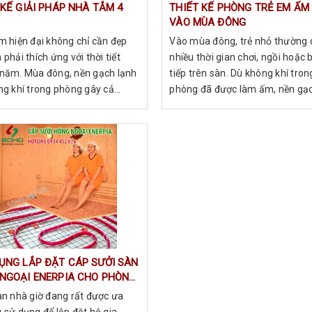
 KẾ GIẢI PHÁP NHÀ TẮM 4
THIẾT KẾ PHÒNG TRẺ EM ẤM
VÀO MÙA ĐÔNG
m hiện đại không chỉ cần đẹp
Vào mùa đông, trẻ nhỏ thường
phải thích ứng với thời tiết
nhiều thời gian chơi, ngồi hoặc 
năm. Mùa đông, nền gạch lạnh
tiếp trên sàn. Dù không khí tron
g khí trong phòng gây cả...
phòng đã được làm ấm, nền gạc.
ỤNG LẮP ĐẶT CÁP SƯỞI SÀN
NGOẠI ENERPIA CHO PHÒNG
HƠI
àn nhà giờ đang rất được ưa