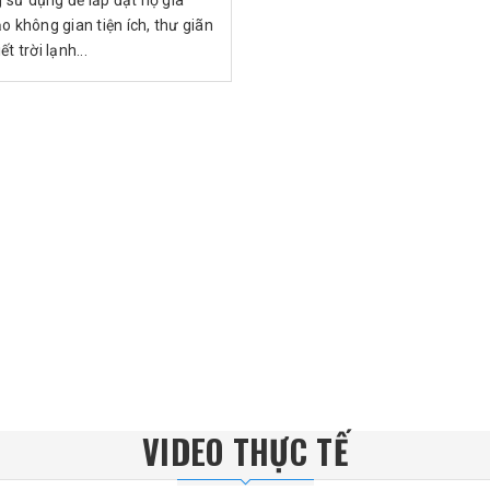
 sử dụng để lắp đặt hộ gia
ạo không gian tiện ích, thư giãn
ết trời lạnh...
VIDEO THỰC TẾ