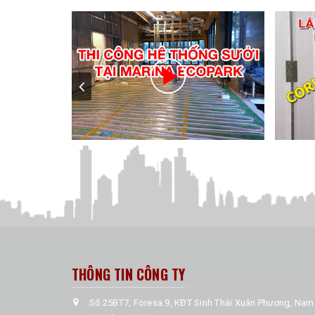
THÔNG TIN CÔNG TY
Số 25BT7, Foresa 9, KĐT Sinh Thái Xuân Phương, Nam