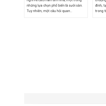
nghĩ về cách làm ấm nhà, một trong
chuộng
những lựa chọn phổ biến là sưởi sàn.
đình, t
Tuy nhiên, một câu hỏi quan...
trong ti