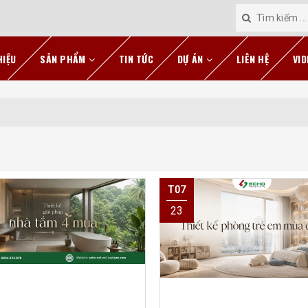
HIỆU
SẢN PHẨM
TIN TỨC
DỰ ÁN
LIÊN HỆ
VID
T07
23