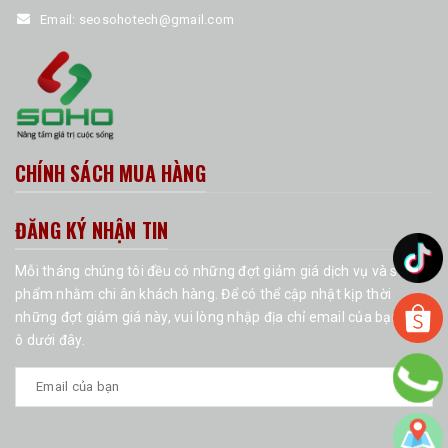
Email:
seosohotech@gmail.com
CHÍNH SÁCH MUA HÀNG
ĐĂNG KÝ NHẬN TIN
Mỗi tháng chúng tôi đều có những đợt giảm giá dịch vụ và sản
phẩm nhằm chi ân khách hàng. Để có thể cập nhật kịp thời
những đợt giảm giá này, vui lòng nhập địa chỉ email của bạn vào
ô dưới đây.