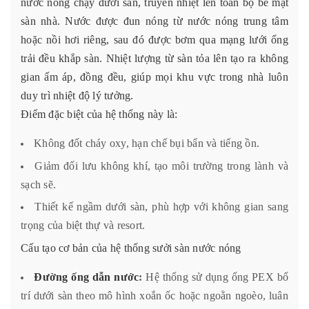
nước nóng chạy dưới sàn, truyền nhiệt lên toàn bộ bề mặt
sàn nhà. Nước được đun nóng từ nước nóng trung tâm
hoặc nồi hơi riêng, sau đó được bơm qua mạng lưới ống
trải đều khắp sàn. Nhiệt lượng từ sàn tỏa lên tạo ra không
gian ấm áp, đồng đều, giúp mọi khu vực trong nhà luôn
duy trì nhiệt độ lý tưởng.
Điểm đặc biệt của hệ thống này là:
Không đốt cháy oxy, hạn chế bụi bẩn và tiếng ồn.
Giảm đối lưu không khí, tạo môi trường trong lành và
sạch sẽ.
Thiết kế ngầm dưới sàn, phù hợp với không gian sang
trọng của biệt thự và resort.
Cấu tạo cơ bản của hệ thống sưởi sàn nước nóng
Đường ống dẫn nước
:
Hệ thống sử dụng ống PEX bố
trí dưới sàn theo mô hình xoắn ốc hoặc ngoằn ngoèo, luân