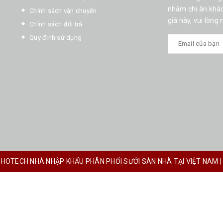
nhằm chi ân khác
Chính sách vận chuyển
giá này, vui lòng
Chính sách đổi trả
Quy định sử dụng
SOHOTECH NHÀ NHẬP KHẨU PHÂN PHỐI SƯỞI SÀN NHÀ TẠI VIỆT NAM
|