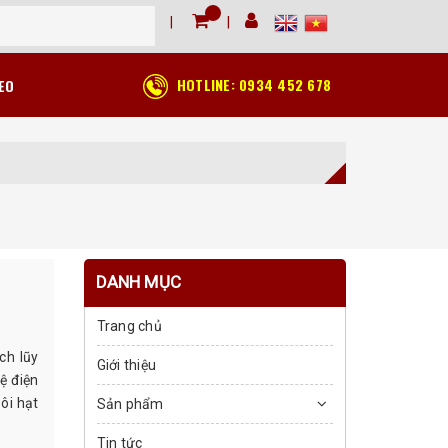
HOTLINE:
0934 452 678
EO
DANH MỤC
Trang chủ
ch lũy
Giới thiệu
ệ điện
sôi hạt
Sản phẩm
Tin tức