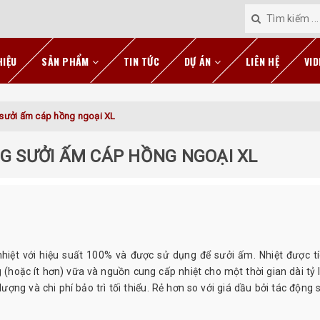
HIỆU
SẢN PHẨM
TIN TỨC
DỰ ÁN
LIÊN HỆ
VID
g sưởi ấm cáp hồng ngoại XL
NG SƯỞI ẤM CÁP HỒNG NGOẠI XL
iệt với hiệu suất 100% và được sử dụng để sưởi ấm. Nhiệt được tí
(hoặc ít hơn) vữa và nguồn cung cấp nhiệt cho một thời gian dài tỷ l
ượng và chi phí bảo trì tối thiểu. Rẻ hơn so với giá dầu bởi tác động 