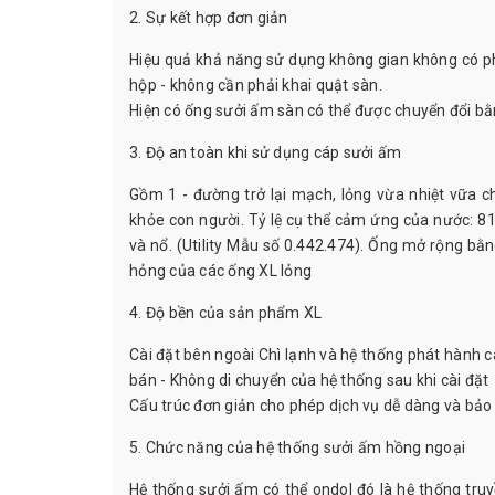
2. Sự kết hợp đơn giản
Hiệu quả khả năng sử dụng không gian không có phò
hộp - không cần phải khai quật sàn.
Hiện có ống sưởi ấm sàn có thể được chuyển đổi b
3. Độ an toàn khi sử dụng cáp sưởi ấm
Gồm 1 - đường trở lại mạch, lỏng vừa nhiệt vữa c
khỏe con người. Tỷ lệ cụ thể cảm ứng của nước: 81, 
và nổ. (Utility Mẫu số 0.442.474). Ống mở rộng bằn
hỏng của các ống XL lỏng
4. Độ bền của sản phẩm XL
Cài đặt bên ngoài Chì lạnh và hệ thống phát hành 
bán - Không di chuyển của hệ thống sau khi cài đặt
Cấu trúc đơn giản cho phép dịch vụ dễ dàng và bảo t
5. Chức năng của hệ thống sưởi ấm hồng ngoại
Hệ thống sưởi ấm có thể ondol đó là hệ thống truy