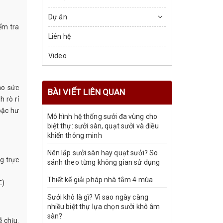
Dự án
ểm tra
Liên hệ
Video
ho sức
BÀI VIẾT LIÊN QUAN
 rò rỉ
oặc hư
Mô hình hệ thống sưởi đa vùng cho
biệt thự: sưởi sàn, quạt sưởi và điều
khiển thông minh
Nên lắp sưởi sàn hay quạt sưởi? So
g trực
sánh theo từng không gian sử dụng
Thiết kế giải pháp nhà tắm 4 mùa
℃)
Sưởi khô là gì? Vì sao ngày càng
nhiều biệt thự lựa chọn sưởi khô âm
sàn?
 chịu.