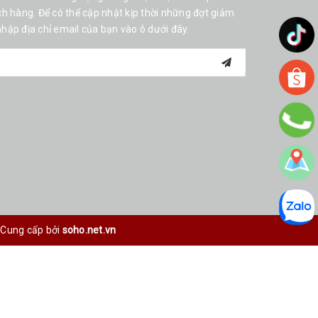
h hàng. Để có thể cập nhật kịp thời những đợt giảm
 nhập địa chỉ email của bạn vào ô dưới đây.
Cung cấp bởi
soho.net.vn