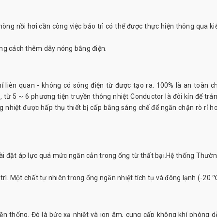
ng nồi hơi cần công việc bảo trì có thể được thực hiện thông qua ki
ằng cách thêm dây nóng bằng điện.
hỉ liên quan - không có sóng điện từ được tạo ra. 100% là an toàn c
từ 5 ~ 6 phương tiện truyền thông nhiệt Conductor là đôi kín để tránh
g nhiệt được hấp thụ thiết bị cấp bằng sáng chế để ngăn chặn rò rỉ h
cài đặt áp lực quá mức ngăn cản trong ống từ thất bại.Hệ thống Thườn
rì. Một chất tự nhiên trong ống ngăn nhiệt tích tụ và đông lạnh (-20 
ền thống. Đó là bức xạ nhiệt và ion âm, cung cấp không khí phòng dễ