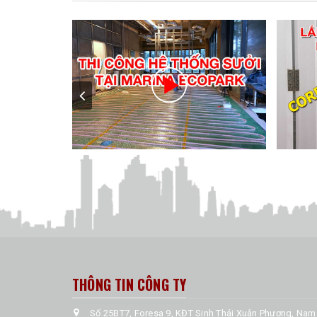
THÔNG TIN CÔNG TY
Số 25BT7, Foresa 9, KĐT Sinh Thái Xuân Phương, Nam