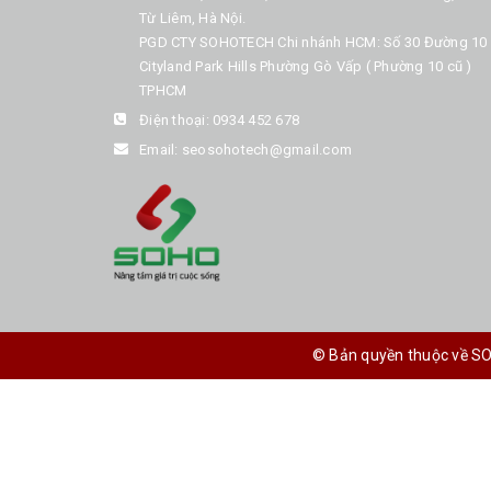
Từ Liêm, Hà Nội.
PGD CTY SOHOTECH Chi nhánh HCM: Số 30 Đường 10
Cityland Park Hills Phường Gò Vấp ( Phường 10 cũ )
TPHCM
Điện thoại:
0934 452 678
Email:
seosohotech@gmail.com
© Bản quyền thuộc về 