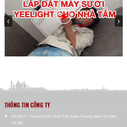
THÔNG TIN CÔNG TY
Số 25BT7, Foresa 9, KĐT Sinh Thái Xuân Phương, Nam Từ Liêm,
Hà Nội.