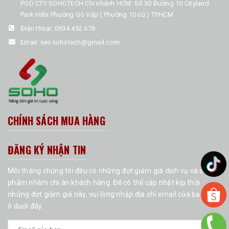
PGD CTY SOHOTECH Chi nhánh HCM: Số 30 Đường 10 Cityland
Park Hills Phường Gò Vấp ( Phường 10 cũ ) TPHCM
Điện thoại:
0934 452 678
Email:
seosohotech@gmail.com
CHÍNH SÁCH MUA HÀNG
ĐĂNG KÝ NHẬN TIN
Mỗi tháng chúng tôi đều có những đợt giảm giá dịch vụ và sản
phẩm nhằm chi ân khách hàng. Để có thể cập nhật kịp thời
những đợt giảm giá này, vui lòng nhập địa chỉ email của bạn vào
ô dưới đây.