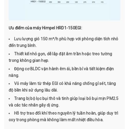
Ưu điểm của máy Himpel HRD1-150EGI:
Lưu lượng gió 150 m³/h phù hợp với phòng diện tích nhỏ
đến trung bình.
Thiết kế nhỏ gọn, dễ lắp đặt âm trần hoặc treo tường
trong không gian hẹp.
Động cơ BLDC vận hành êm ái, bền bỉ và tiết kiệm điện
năng.
Vỏ máy làm từ thép EGI có khả năng chống gỉ sét, tăng
độ bền khi sử dụng lâu dài.
Trang bị bộ lọc bụi thô và tinh giúp loại bỏ bụi mịn PM2.5
và các tác nhân gây dị ứng.
Hỗ trợ trao đổi khí theo nguyên lý tuần hoàn, giúp duy trì
oxy trong phòng mà không làm mất nhiệt điều hòa.