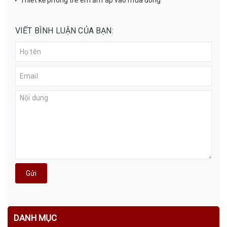
Thiết kế phòng trẻ em ấm áp vào mùa đông
VIẾT BÌNH LUẬN CỦA BẠN:
Gửi
DANH MỤC