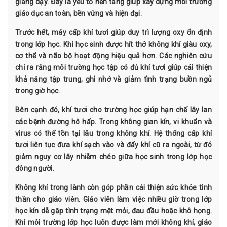
giảng dạy. Đây là yếu tố nền tảng giúp xây dựng môi trường
giáo dục an toàn, bền vững và hiện đại.
Trước hết, máy cấp khí tươi giúp duy trì lượng oxy ổn định
trong lớp học. Khi học sinh được hít thở không khí giàu oxy,
cơ thể và não bộ hoạt động hiệu quả hơn. Các nghiên cứu
chỉ ra rằng môi trường học tập có đủ khí tươi giúp cải thiện
khả năng tập trung, ghi nhớ và giảm tình trạng buồn ngủ
trong giờ học.
Bên cạnh đó, khí tươi cho trường học giúp hạn chế lây lan
các bệnh đường hô hấp. Trong không gian kín, vi khuẩn và
virus có thể tồn tại lâu trong không khí. Hệ thống cấp khí
tươi liên tục đưa khí sạch vào và đẩy khí cũ ra ngoài, từ đó
giảm nguy cơ lây nhiễm chéo giữa học sinh trong lớp học
đông người.
Không khí trong lành còn góp phần cải thiện sức khỏe tinh
thần cho giáo viên. Giáo viên làm việc nhiều giờ trong lớp
học kín dễ gặp tình trạng mệt mỏi, đau đầu hoặc khô họng.
Khi môi trường lớp học luôn được làm mới không khí, giáo