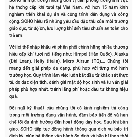
SOHO là một trong những đơn vị tiên phong trong lĩnh vực
hệ thống cấp khí tươi tại Việt Nam, với hơn 15 năm kinh
nghiệm triển khai dự án và công trình dân dụng và công
cộng. SOHO hiểu rõ những yêu cầu đặc thù của môi trường
giáo dục, từ độ ồn, lưu lượng khí đến tiêu chuẩn an toàn cho
trẻ em.
Với lợi thế nhập khẩu và phân phối chính hãng nhiều thương
hiệu cấp khí tươi nổi tiếng như: Himpel (Hàn Quốc), Alaska
(Đài Loan), Helty (Italia), Micro Airsun (TQ),... Chúng tôi
mang đến giải pháp đa dạng, phù hợp với từng mô hình
trường học. Quy trình làm việc luôn bắt đầu từ khảo sát thực
tế, đo đạc diện tích, đánh giá mật độ học sinh và tư vấn giải
pháp phù hợp nhất, tránh lãng phí hoặc đầu tư không hiệu
quả.
Đội ngũ kỹ thuật của chúng tôi có kinh nghiệm thi công
trong môi trường đang vận hành, đảm bảo tiến độ và hạn
chế tối đa ảnh hưởng đến hoạt động dạy học. Sau khi bàn
giao, SOHO tiếp tục đồng hành thông qua dịch vụ bảo trì
định kỳ, giúp hệ thống vận hành ổn định và bền bỉ theo thời