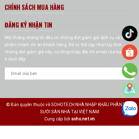
CHÍNH SÁCH MUA HÀNG
ĐĂNG KÝ NHẬN TIN
Mỗi tháng chúng tôi đều có những đợt giảm giá dịch vụ và sản
phẩm nhằm chi ân khách hàng. Để có thể cập nhật kịp thời
những đợt giảm giá này, vui lòng nhập địa chỉ email của bạn vào
ô dưới đây.
© Bản quyền thuộc về SOHOTECH NHÀ NHẬP KHẨU PHÂN PHỐI
SƯỞI SÀN NHÀ TẠI VIỆT NAM
Cung cấp bởi
soho.net.vn