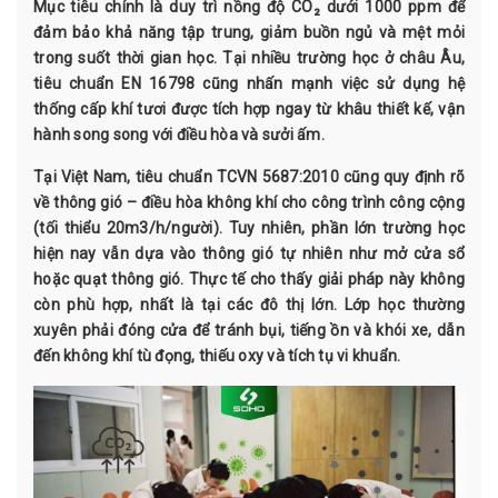
Mục tiêu chính là duy trì nồng độ CO₂ dưới 1000 ppm để
đảm bảo khả năng tập trung, giảm buồn ngủ và mệt mỏi
trong suốt thời gian học. Tại nhiều trường học ở châu Âu,
tiêu chuẩn EN 16798 cũng nhấn mạnh việc sử dụng hệ
thống cấp khí tươi được tích hợp ngay từ khâu thiết kế, vận
hành song song với điều hòa và sưởi ấm.
Tại Việt Nam, tiêu chuẩn TCVN 5687:2010 cũng quy định rõ
về thông gió – điều hòa không khí cho công trình công cộng
(tối thiểu 20m3/h/người). Tuy nhiên, phần lớn trường học
hiện nay vẫn dựa vào thông gió tự nhiên như mở cửa sổ
hoặc quạt thông gió. Thực tế cho thấy giải pháp này không
còn phù hợp, nhất là tại các đô thị lớn. Lớp học thường
xuyên phải đóng cửa để tránh bụi, tiếng ồn và khói xe, dẫn
đến không khí tù đọng, thiếu oxy và tích tụ vi khuẩn.